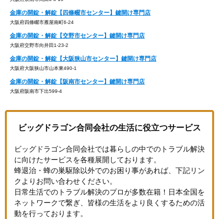
金庫の開錠・解錠【四條畷市センター】鍵開け専門店
大阪府四條畷市雁屋南町6-24
金庫の開錠・解錠【交野市センター】鍵開け専門店
大阪府交野市向井田1-23-2
金庫の開錠・解錠【大阪狭山市センター】鍵開け専門店
大阪府大阪狭山市山本東490-1
金庫の開錠・解錠【阪南市センター】鍵開け専門店
大阪府阪南市下出599-4
ビッグドラゴン合同会社の生活に役立つサービス
ビッグドラゴン合同会社では暮らしの中でのトラブル解決
に向けたサービスを各種展開しております。
蜂退治・蜂の巣駆除以外でのお困り事があれば、下記リン
クよりお問い合わせください。
日常生活でのトラブル解決のプロが多数在籍！日本全国を
ネットワークで繋ぎ、皆様の生活をより良くするための活
動を行っております。