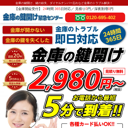
金庫の鍵開け、鍵の紛失、ダイヤルナンバー忘れなど金庫のトラブル解決！
【金庫開錠受付】
24
時間
365
日対応／ 見積り
0
円／深夜割増
0
円
0120-695-402