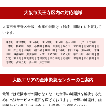
大阪市天王寺区内の対応地域
大阪市天王寺区全域、金庫の鍵開け（解錠、開錠）に対応して
います。
味原町｜味原本町｜生玉寺町｜生玉前町｜生玉町｜石ケ辻町｜上汐｜上之宮町｜
上本町｜餌差町｜逢阪｜小橋町｜勝山｜空清町｜烏ケ辻｜空堀町｜北河堀町｜北
山町｜国分町｜小宮町｜細工谷｜真田山町｜下寺町｜四天王寺｜清水谷町｜下味
原町｜城南寺町｜真法院町｜大道｜玉造本町｜玉造元町｜茶臼山町｜寺田町｜堂
ケ芝｜東上町｜東高津町｜悲田院町｜筆ケ崎町｜舟橋町｜堀越町｜松ケ鼻町｜南
河堀町｜夕陽丘町｜伶人町｜六万体町
大阪エリアの金庫緊急センターのご案内
最近では近隣市街の開かなくなった金庫の鍵開けを解決するた
めに出張サービスの範囲を広げております。金庫の鍵開け、鍵
交換などトラブルの場合は、お気軽にご相談ください。