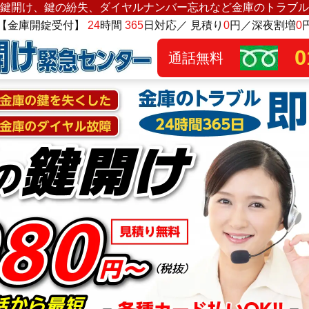
鍵開け、鍵の紛失、ダイヤルナンバー忘れなど金庫のトラブル
【金庫開錠受付】
24
時間
365
日対応／ 見積り
0
円／深夜割増
0
0
通話無料