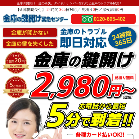
金庫の鍵開け、鍵の紛失、ダイヤルナンバー忘れなど金庫のトラブル解決！
【金庫開錠受付】
24
時間
365
日対応／ 見積り
0
円／深夜割増
0
円
0120-695-402