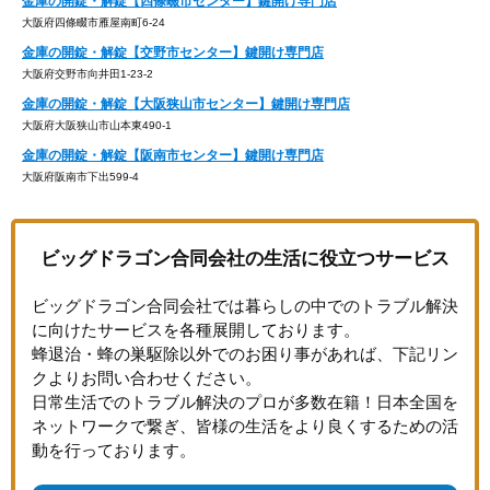
金庫の開錠・解錠【四條畷市センター】鍵開け専門店
大阪府四條畷市雁屋南町6-24
金庫の開錠・解錠【交野市センター】鍵開け専門店
大阪府交野市向井田1-23-2
金庫の開錠・解錠【大阪狭山市センター】鍵開け専門店
大阪府大阪狭山市山本東490-1
金庫の開錠・解錠【阪南市センター】鍵開け専門店
大阪府阪南市下出599-4
ビッグドラゴン合同会社の生活に役立つサービス
ビッグドラゴン合同会社では暮らしの中でのトラブル解決
に向けたサービスを各種展開しております。
蜂退治・蜂の巣駆除以外でのお困り事があれば、下記リン
クよりお問い合わせください。
日常生活でのトラブル解決のプロが多数在籍！日本全国を
ネットワークで繋ぎ、皆様の生活をより良くするための活
動を行っております。