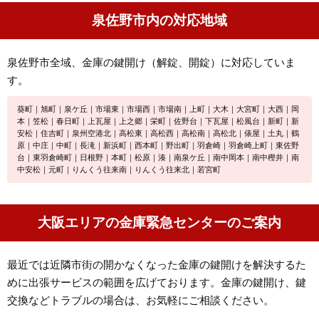
泉佐野市内の対応地域
泉佐野市全域、金庫の鍵開け（解錠、開錠）に対応していま
す。
葵町｜旭町｜泉ケ丘｜市場東｜市場西｜市場南｜上町｜大木｜大宮町｜大西｜岡
本｜笠松｜春日町｜上瓦屋｜上之郷｜栄町｜佐野台｜下瓦屋｜松風台｜新町｜新
安松｜住吉町｜泉州空港北｜高松東｜高松西｜高松南｜高松北｜俵屋｜土丸｜鶴
原｜中庄｜中町｜長滝｜新浜町｜西本町｜野出町｜羽倉崎｜羽倉崎上町｜東佐野
台｜東羽倉崎町｜日根野｜本町｜松原｜湊｜南泉ケ丘｜南中岡本｜南中樫井｜南
中安松｜元町｜りんくう往来南｜りんくう往来北｜若宮町
大阪エリアの金庫緊急センターのご案内
最近では近隣市街の開かなくなった金庫の鍵開けを解決するた
めに出張サービスの範囲を広げております。金庫の鍵開け、鍵
交換などトラブルの場合は、お気軽にご相談ください。