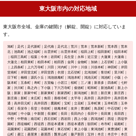
東大阪市内の対応地域
東大阪市全域、金庫の鍵開け（解錠、開錠）に対応していま
す。
旭町｜足代｜足代新町｜足代南｜足代北｜荒川｜荒本｜荒本新町｜荒本西｜荒本
北｜池島町｜池之端町｜出雲井町｜出雲井本町｜稲田上町｜稲田新町｜稲田本町
｜稲田三島町｜稲葉｜今米｜岩田町｜瓜生堂｜永和｜近江堂｜大蓮東｜大蓮南｜
大蓮北｜柏田東町｜柏田本町｜柏田西｜金岡｜金物町｜加納｜上石切町｜上小阪
｜上四条町｜上六万寺町｜川田｜河内町｜川中｜川俣｜川俣本町｜神田町｜岸田
堂南町｜岸田堂北町｜岸田堂西｜衣摺｜北石切町｜北鴻池町｜客坊町｜里川町｜
日下町｜楠根｜源氏ケ丘｜鴻池徳庵町｜鴻池本町｜鴻池元町｜鴻池町｜小阪｜小
阪本町｜五条町｜寿町｜古箕輪｜小若江｜桜町｜三ノ瀬｜新喜多｜四条町｜七軒
家｜渋川町｜島之内｜下小阪｜下六万寺町｜俊徳町｜昭和町｜新池島町｜新上小
阪｜新家｜新家中町｜新家東町｜新家西町｜新鴻池町｜新庄｜新庄東｜新庄西｜
新庄南｜新町｜末広町｜角田｜善根寺町｜太平寺｜高井田｜高井田中｜高井田本
通｜高井田元町｜高井田西｜鷹殿町｜宝町｜立花町｜玉串町東｜玉串町西｜玉串
元町｜長栄寺｜長堂｜寺前町｜徳庵本町｜友井｜豊浦町｜鳥居町｜中石切町｜中
鴻池町｜中小阪｜中新開｜長瀬町｜長田｜長田内介｜長田中｜長田東｜長田西｜
中野｜中野南｜南荘町｜西石切町｜西岩田｜西上小阪｜西鴻池町｜西堤｜西堤学
園町｜西堤楠町｜西堤西｜西堤本通東｜西堤本通西｜額田町｜布市町｜箱殿町｜
花園東町｜花園西町｜花園本町｜東石切町｜東上小阪｜東鴻池町｜東豊浦町｜東
山町｜菱江｜菱屋東｜菱屋西｜瓢箪山町｜藤戸新田｜宝持｜本庄｜本庄中｜本庄