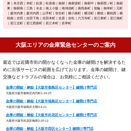
東｜本庄西｜本町｜松原｜松原南｜御厨｜御厨栄町｜御厨中｜御厨西ノ町｜御厨
東｜御厨南｜三島｜水走｜南上小阪｜南鴻池町｜南四条町｜箕輪｜御幸町｜元町
｜森河内東｜森河内西｜山手町｜弥生町｜横小路町｜横沼町｜横枕｜横枕西｜横
枕南｜吉田｜吉田下島｜吉田本町｜吉原｜吉松｜六万寺町｜若江東町｜若江南町
｜若江北町｜若江西新町｜若江本町｜若草町
大阪エリアの金庫緊急センターのご案内
最近では近隣市街の開かなくなった金庫の鍵開けを解決するた
めに出張サービスの範囲を広げております。金庫の鍵開け、鍵
交換などトラブルの場合は、お気軽にご相談ください。
金庫の開錠・解錠【大阪市都島区センター】鍵開け専門店
大阪府大阪市都島区内代町1-16-25
金庫の開錠・解錠【大阪市福島区センター】鍵開け専門店
大阪府大阪市福島区大開3-4-21
金庫の開錠・解錠【大阪市此花区センター】鍵開け専門店
大阪府大阪市此花区梅香3-20-12
金庫の開錠・解錠【大阪市西区センター】鍵開け専門店