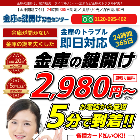
金庫の鍵開け、鍵の紛失、ダイヤルナンバー忘れなど金庫のトラブル解決！
【金庫開錠受付】
24
時間
365
日対応／ 見積り
0
円／深夜割増
0
円
0120-695-402