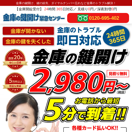
金庫の鍵開け、鍵の紛失、ダイヤルナンバー忘れなど金庫のトラブル解決！
【金庫開錠受付】
24
時間
365
日対応／ 見積り
0
円／深夜割増
0
円
0120-695-402