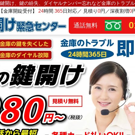
鍵開け、鍵の紛失、ダイヤルナンバー忘れなど金庫のトラブル
【金庫開錠受付】
24
時間
365
日対応／ 見積り
0
円／深夜割増
0
0
通話無料