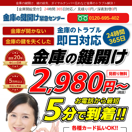
金庫の鍵開け、鍵の紛失、ダイヤルナンバー忘れなど金庫のトラブル解決！
【金庫開錠受付】
24
時間
365
日対応／ 見積り
0
円／深夜割増
0
円
0120-695-402