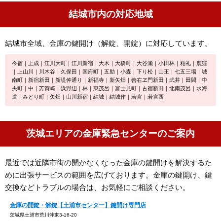
結城市内の対応地域
結城市全域、金庫の鍵開け（解錠、開錠）に対応しています。
今宿｜上成｜江川大町｜江川新宿｜大木｜大橋町｜大谷瀬｜小田林｜粕礼｜鹿窪
｜上山川｜川木谷｜久保田｜国府町｜五助｜小森｜下り松｜山王｜七五三場｜城
南町｜新宿新田｜新堤仲通り｜新福寺｜新矢畑｜善右ヱ門新田｜武井｜田間｜中
央町｜中｜芳賀崎｜浜野辺｜林｜東茂呂｜富士見町｜古宿新田｜北南茂呂｜水海
道｜みどり町｜矢畑｜山川新宿｜結城｜結城作｜若宮｜若宮西
茨城エリアの金庫緊急センターのご案内
最近では近隣市街の開かなくなった金庫の鍵開けを解決するた
めに出張サービスの範囲を広げております。金庫の鍵開け、鍵
交換などトラブルの場合は、お気軽にご相談ください。
金庫の開錠・解錠【土浦市センター】鍵開け専門店
茨城県土浦市荒川沖東3-16-20