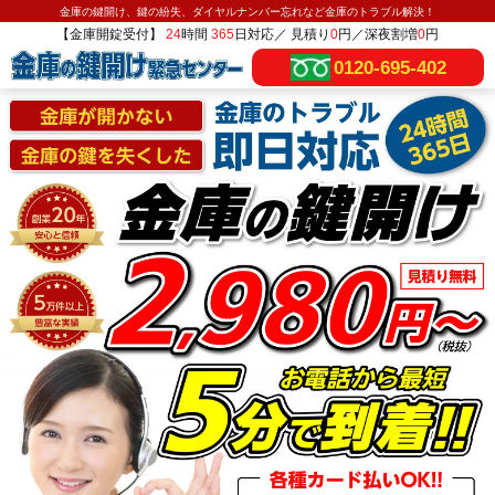
金庫の鍵開け、鍵の紛失、ダイヤルナンバー忘れなど金庫のトラブル解決！
【金庫開錠受付】
24
時間
365
日対応／ 見積り
0
円／深夜割増
0
円
0120-695-402