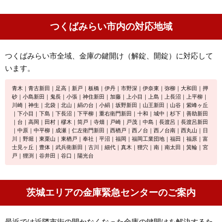
つくばみらい市内の対応地域
つくばみらい市全域、金庫の鍵開け（解錠、開錠）に対応して
います。
青木｜青古新田｜足高｜新戸｜板橋｜伊丹｜市野深｜伊奈東｜弥柳｜大和田｜押
砂｜小島新田｜鬼長｜小張｜神住新田｜加藤｜上小目｜上島｜上長沼｜上平柳｜
川崎｜神生｜北袋｜北山｜絹の台｜小絹｜坂野新田｜山王新田｜山谷｜紫峰ヶ丘
｜下小目｜下島｜下長沼｜下平柳｜重右衛門新田｜十和｜城中｜杉下｜善助新田
｜台｜高岡｜田村｜樛木｜筒戸｜寺畑｜戸崎｜戸茂｜中島｜長渡呂｜長渡呂新田
｜中原｜中平柳｜成瀬｜仁左衛門新田｜西楢戸｜西ノ台｜西ノ台南｜西丸山｜日
川｜野堀｜東栗山｜東楢戸｜奉社｜平沼｜福岡｜福岡工業団地｜福田｜福原｜富
士見ヶ丘｜豊体｜武兵衛新田｜古川｜細代｜真木｜狸穴｜南｜南太田｜箕輪｜宮
戸｜狸渕｜谷井田｜谷口｜陽光台
茨城エリアの金庫緊急センターのご案内
最近では近隣市街の開かなくなった金庫の鍵開けを解決するた