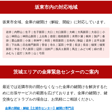
坂東市内の対応地域
坂東市全域、金庫の鍵開け（解錠、開錠）に対応しています。
岩井｜内野山｜生子｜生子新田｜大口｜大口新田｜大崎｜大馬新田｜大谷口｜小
山｜神田山｜神田山新田｜上出島｜借宿｜勘助新田｜木間ケ瀬｜桐木｜鵠戸｜沓
掛｜栗山新田｜小泉｜幸神平｜幸田｜幸田新田｜古布内｜駒跿｜逆井｜左平太新
田｜下出島｜庄右衛門新田｜菅谷｜寺久｜冨田｜中里｜長須｜長谷｜猫実｜猫実
新田｜半谷｜平八新田｜辺田｜法師戸｜孫兵エ新田｜馬立｜みどり町｜緑の里｜
みむら｜莚打｜矢作｜山｜弓田
茨城エリアの金庫緊急センターのご案内
最近では近隣市街の開かなくなった金庫の鍵開けを解決するた
めに出張サービスの範囲を広げております。金庫の鍵開け、鍵
交換などトラブルの場合は、お気軽にご相談ください。
金庫の開錠・解錠【土浦市センター】鍵開け専門店