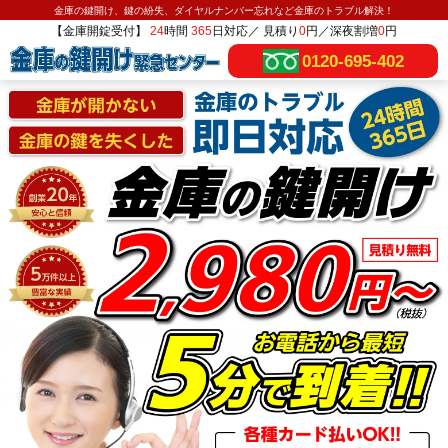
金庫の鍵開け、鍵の紛失、ダイヤルナンバー忘れなど金庫のトラブル解決！
【金庫開錠受付】
24
時間
365
日対応／ 見積り
0
円／深夜割増
0
円
0120-695-402