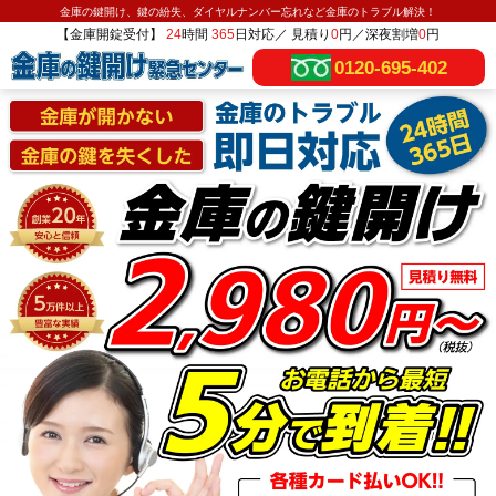
金庫の鍵開け、鍵の紛失、ダイヤルナンバー忘れなど金庫のトラブル解決！
【金庫開錠受付】
24
時間
365
日対応／ 見積り
0
円／深夜割増
0
円
0120-695-402