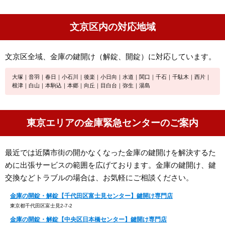
文京区内の対応地域
文京区全域、金庫の鍵開け（解錠、開錠）に対応しています。
大塚｜音羽｜春日｜小石川｜後楽｜小日向｜水道｜関口｜千石｜千駄木｜西片｜
根津｜白山｜本駒込｜本郷｜向丘｜目白台｜弥生｜湯島
東京エリアの金庫緊急センターのご案内
最近では近隣市街の開かなくなった金庫の鍵開けを解決するた
めに出張サービスの範囲を広げております。金庫の鍵開け、鍵
交換などトラブルの場合は、お気軽にご相談ください。
金庫の開錠・解錠【千代田区富士見センター】鍵開け専門店
東京都千代田区富士見2-7-2
金庫の開錠・解錠【中央区日本橋センター】鍵開け専門店