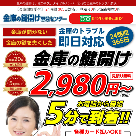
金庫の鍵開け、鍵の紛失、ダイヤルナンバー忘れなど金庫のトラブル解決！
【金庫開錠受付】
24
時間
365
日対応／ 見積り
0
円／深夜割増
0
円
0120-695-402